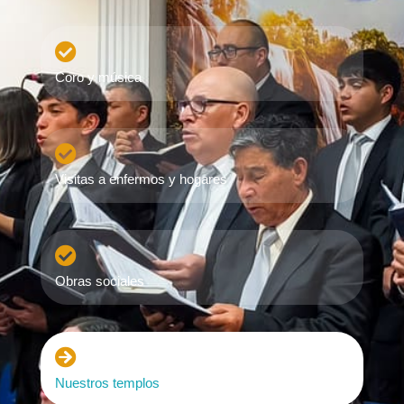

Coro y música

Visitas a enfermos y hogares

Obras sociales

Nuestros templos