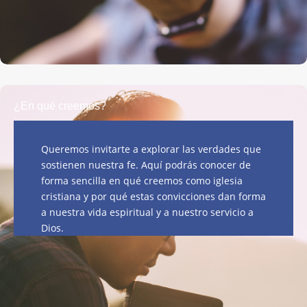
&
¿En qué creemos?
Queremos invitarte a explorar las verdades que
sostienen nuestra fe. Aquí podrás conocer de
forma sencilla en qué creemos como iglesia
cristiana y por qué estas convicciones dan forma
a nuestra vida espiritual y a nuestro servicio a
Dios.