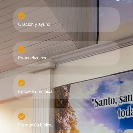

Oración y ayuno

Evangelización

Escuela dominical

Formación bíblica