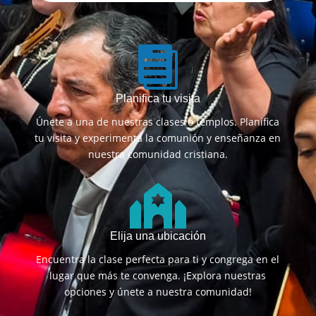

Planifica tu visita
Únete a una de nuestras clases o templos. Planifica
tu visita y experimenta la comunión y enseñanza en
nuestra comunidad cristiana.

Elija una ubicación
Encuentra la clase perfecta para ti y congrega en el
lugar que más te convenga. ¡Explora nuestras
opciones y únete a nuestra comunidad!