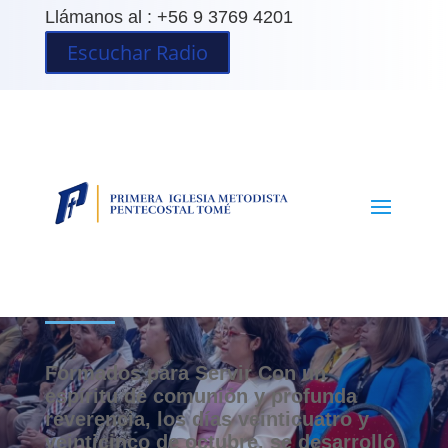
Llámanos al : +56 9 3769 4201
Escuchar Radio
Estudio Bíblico de Pastores
2025
Formados para Servir Con un
espíritu de comunión y profunda
reverencia, los días veinticuatro y
veinticinco de octubre, se desarrolló