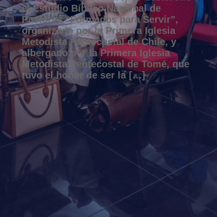
el Estudio Bíblico Nacional de
Pastores “Formados para Servir”,
organizado por la Primera Iglesia
Metodista Pentecostal de Chile, y
albergado por la Primera Iglesia
Metodista Pentecostal de Tomé, que
tuvo el honor de ser la […]