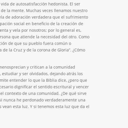
 vida de autosatisfacción hedonista. El ser
sta de la mente. Muchas veces llenamos nuestro
cuela de adoración verdadera que el sufrimiento
ipación social en beneficio de la creación de
nta y vela por nosotros; por lo general es,
ersona que atiende la necesidad del otro. Como
ención de que su pueblo fuera común o
a de la Cruz y de la corona de Gloria”. ¿Cómo
 menosprecian y critican a la comunidad
 estudiar y ser olvidados, dejando atrás los
mite entender lo que la Biblia dice, ¿pero que
esario dignificar el sentido escritural y vencer
n el contexto de una comunidad. ¿De qué sirve
mo si nunca he perdonado verdaderamente una
 vean esta luz. Y si tenemos esta luz que da el