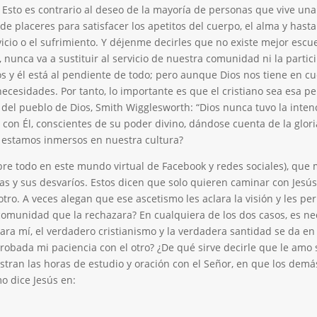
o. Esto es contrario al deseo de la mayoría de personas que vive una
 de placeres para satisfacer los apetitos del cuerpo, el alma y ha
ervicio o el sufrimiento. Y déjenme decirles que no existe mejor es
, nunca va a sustituir al servicio de nuestra comunidad ni la partic
s y él está al pendiente de todo; pero aunque Dios nos tiene en cue
ecesidades. Por tanto, lo importante es que el cristiano sea esa p
 del pueblo de Dios, Smith Wigglesworth: “Dios nunca tuvo la int
 con Él, conscientes de su poder divino, dándose cuenta de la glori
 estamos inmersos en nuestra cultura?
re todo en este mundo virtual de Facebook y redes sociales), que
as y sus desvaríos. Estos dicen que solo quieren caminar con Jesús,
ro. A veces alegan que ese ascetismo les aclara la visión y les per
a comunidad que la rechazara? En cualquiera de los dos casos, es nec
Para mí, el verdadero cristianismo y la verdadera santidad se da e
 probada mi paciencia con el otro? ¿De qué sirve decirle que le a
ran las horas de estudio y oración con el Señor, en que los demás
o dice Jesús en: