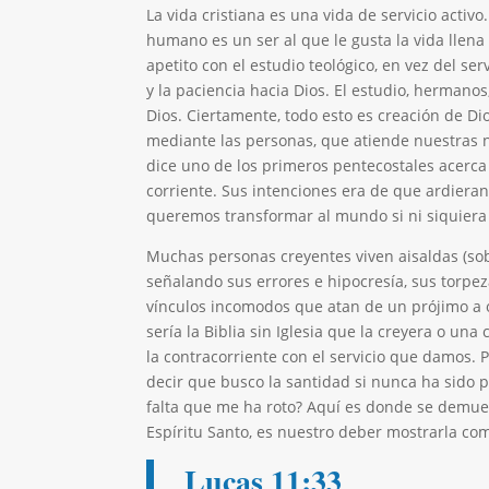
La vida cristiana es una vida de servicio activ
humano es un ser al que le gusta la vida llena
apetito con el estudio teológico, en vez del s
y la paciencia hacia Dios. El estudio, hermanos
Dios. Ciertamente, todo esto es creación de Dio
mediante las personas, que atiende nuestras n
dice uno de los primeros pentecostales acerca
corriente. Sus intenciones era de que ardieran
queremos transformar al mundo si ni siquiera
Muchas personas creyentes viven aisaldas (sob
señalando sus errores e hipocresía, sus torpez
vínculos incomodos que atan de un prójimo a ot
sería la Biblia sin Iglesia que la creyera o un
la contracorriente con el servicio que damos. 
decir que busco la santidad si nunca ha sido
falta que me ha roto? Aquí es donde se demuest
Espíritu Santo, es nuestro deber mostrarla com
Lucas 11:33