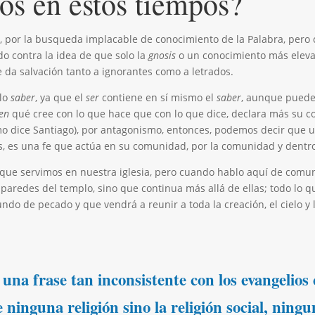
os en estos tiempos?
, por la busqueda implacable de conocimiento de la Palabra, pero
do contra la idea de que solo la
gnosis
o un conocimiento más elevado
e da salvación tanto a ignorantes como a letrados.
lo
saber
, ya que el
ser
contiene en sí mismo el
saber
, aunque puede 
en
qué cree con lo que hace que con lo que dice, declara más su c
mo dice Santiago), por antagonismo, entonces, podemos decir que 
as, es una fe que actúa en su comunidad, por la comunidad y dentr
 que servimos en nuestra iglesia, pero cuando hablo aquí de comu
paredes del templo, sino que continua más allá de ellas; todo lo q
do de pecado y que vendrá a reunir a toda la creación, el cielo y la
 una frase tan inconsistente con los evangelios
 ninguna religión sino la religión social, ning