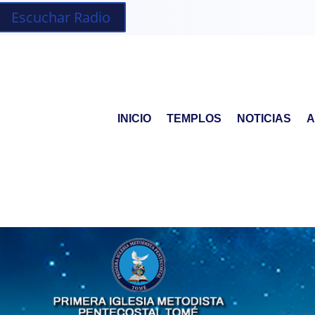
ias
Escuchar Radio
INICIO
TEMPLOS
NOTICIAS
A
s Almas
 año menos para conocer el caracter y personalidad de Dios. Es po
ntecostal Tomé se reune en Mariano Egaña #820 en la comuna de T
o aquel que tenga necesidad de lo más importante de nuestra misi