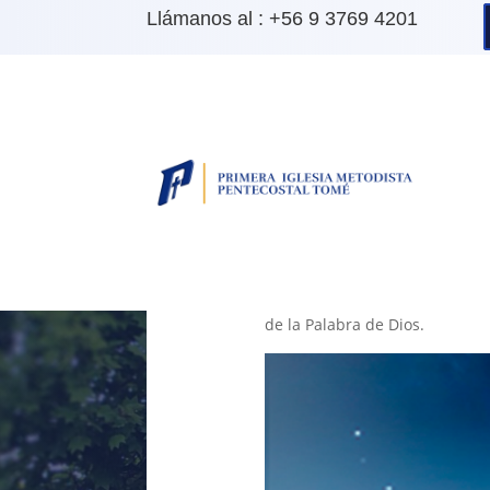
Llámanos al : +56 9 3769 4201
Desfile de Fiestas Patr
Sep 17, 2022
|
0 Comentarios
Alcanzando A Má
Cada año que transcurre es un
Primera Iglesia Metodista Pe
nuevo desfile masivo para tod
de la Palabra de Dios.