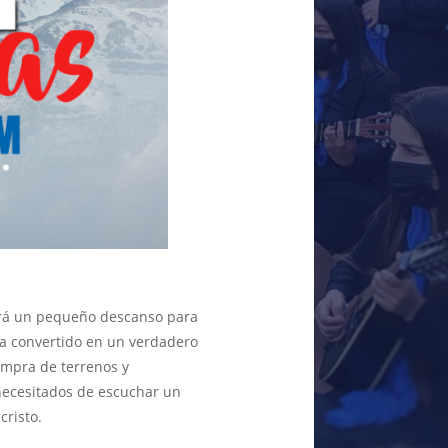
hará un pequeño descanso para
ha convertido en un verdadero
ompra de terrenos y
necesitados de escuchar un
cristo.