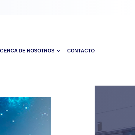
CERCA DE NOSOTROS
CONTACTO
r ello, que una vez más la
omé para dar comienzo a un
ón que es entregar el mensaje