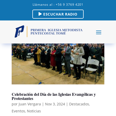
Llámanos al : +56 9 3769 4201
ESCUCHAR RADIO
Celebración del Día de las Iglesias Evangélicas y
Protestantes
por
Juan Vergara
|
Nov 3, 2024
|
Destacados
,
Eventos
,
Noticias